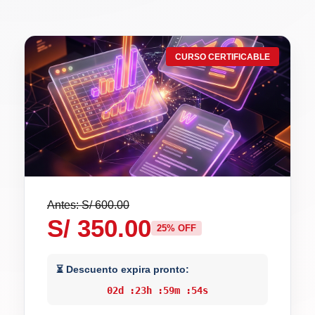
CURSO CERTIFICABLE
Antes: S/ 600.00
S/ 350.00
25% OFF
⏳ Descuento expira pronto:
02
d :
23
h :
59
m :
53
s