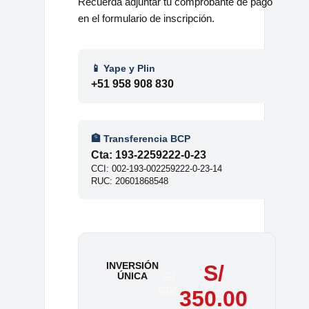
Recuerda adjuntar tu comprobante de pago
en el formulario de inscripción.
📱 Yape y Plin
+51 958 908 830
🏦 Transferencia BCP
Cta: 193-2259222-0-23
CCI: 002-193-002259222-0-23-14
RUC: 20601868548
INVERSIÓN
S/
S/
ÚNICA
600
350.00