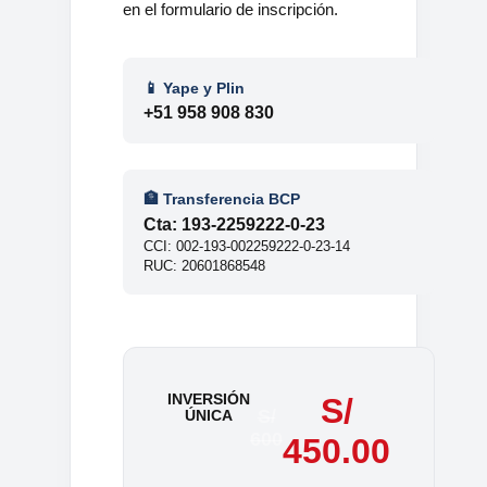
en el formulario de inscripción.
📱 Yape y Plin
+51 958 908 830
🏦 Transferencia BCP
Cta: 193-2259222-0-23
CCI: 002-193-002259222-0-23-14
RUC: 20601868548
INVERSIÓN
S/
S/
ÚNICA
600
450.00