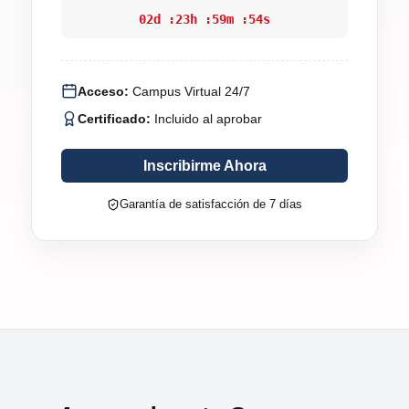
02
d :
23
h :
59
m :
53
s
Acceso:
Campus Virtual 24/7
Certificado:
Incluido al aprobar
Inscribirme Ahora
Garantía de satisfacción de 7 días