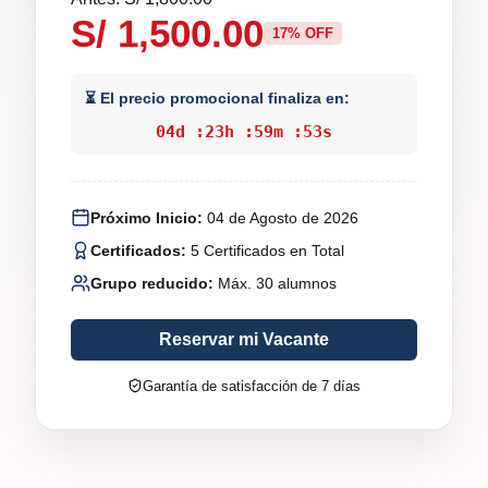
S/ 1,500.00
17% OFF
⏳ El precio promocional finaliza en:
04
d :
23
h :
59
m :
52
s
Próximo Inicio:
04 de Agosto de 2026
Certificados:
5 Certificados en Total
Grupo reducido:
Máx. 30 alumnos
Reservar mi Vacante
Garantía de satisfacción de 7 días