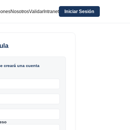
iones
Nosotros
Validar
Intranet
Iniciar Sesión
ula
 creará una cuenta
eso