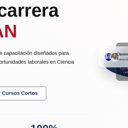
carrera
AN
// C
cons
de capacitación diseñados para
Clases
nom
habi
Interact
portunidades laborales en Ciencia
cer
};
func
re
}
r Cursos Cortos